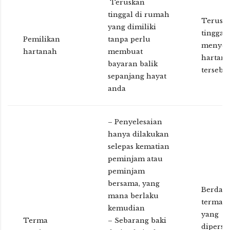
Teruskan
tinggal di rumah
Terusk
yang dimiliki
tinggal 
Pemilikan
tanpa perlu
menyew
hartanah
membuat
hartan
bayaran balik
tersebu
sepanjang hayat
anda
– Penyelesaian
hanya dilakukan
selepas kematian
peminjam atau
peminjam
bersama, yang
Berdas
mana berlaku
terma 
kemudian
yang
Terma
– Sebarang baki
diperse