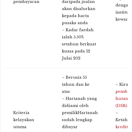
pembayaran
daripada jualan
dengan
akan disalurkan
institus
kepada harta
kewang
pusaka anda
– Kadar faedah
ialah 5.50%
setahun berkuat
kuasa pada 12
Julai 202
– Berusia 55
tahun dan ke
– Kira
n
atas
pembia
– Hartanah yang
hutang
didiami oleh
(DSR)
a
Kriteria
pemilikHartanah
–
kelayakan
sudah lengkap
Ketahu
utama
dibayar
kredit
a