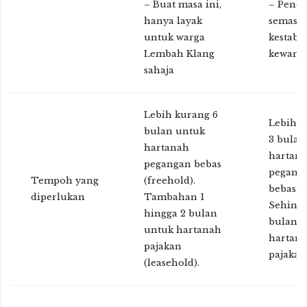
– Buat masa ini,
– Pend
hanya layak
semasa 
untuk warga
kestabi
Lembah Klang
kewang
sahaja
Lebih kurang 6
Lebih k
bulan untuk
3 bulan
hartanah
hartan
pegangan bebas
pegang
Tempoh yang
(freehold).
bebas
diperlukan
Tambahan 1
Sehingg
hingga 2 bulan
bulan 
untuk hartanah
hartan
pajakan
pajakan
(leasehold).