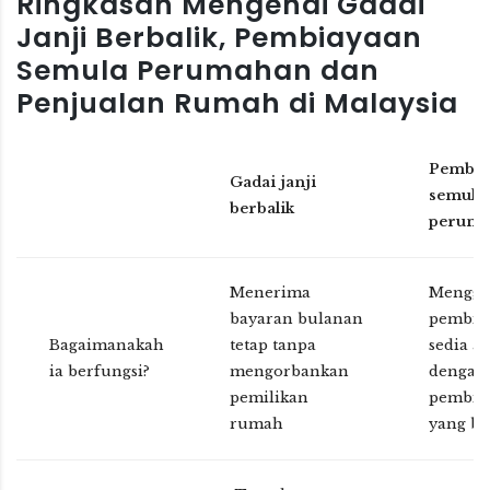
Ringkasan Mengenai Gadai
Janji Berbalik, Pembiayaan
Semula Perumahan dan
Penjualan Rumah di Malaysia
Pembia
Gadai janji
semula
berbalik
peruma
Menerima
Mengga
bayaran bulanan
pembia
Bagaimanakah
tetap tanpa
sedia a
ia berfungsi?
mengorbankan
dengan
pemilikan
pembia
rumah
yang ba